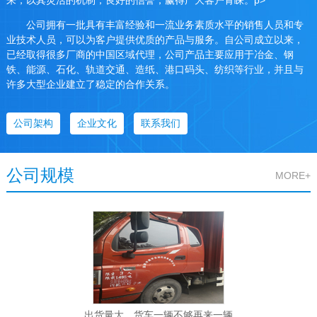
公司拥有一批具有丰富经验和一流业务素质水平的销售人员和专
业技术人员，可以为客户提供优质的产品与服务。自公司成立以来，
已经取得很多厂商的中国区域代理，公司产品主要应用于冶金、钢
铁、能源、石化、轨道交通、造纸、港口码头、纺织等行业，并且与
许多大型企业建立了稳定的合作关系。
公司架构
企业文化
联系我们
公司规模
MORE+
出货量大，货车一辆不够再来一辆