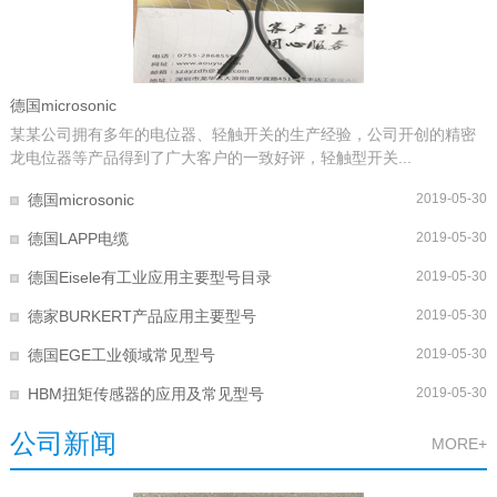
德国microsonic
某某公司拥有多年的电位器、轻触开关的生产经验，公司开创的精密
龙电位器等产品得到了广大客户的一致好评，轻触型开关...
德国microsonic
2019-05-30
德国LAPP电缆
2019-05-30
德国Eisele有工业应用主要型号目录
2019-05-30
德家BURKERT产品应用主要型号
2019-05-30
德国EGE工业领域常见型号
2019-05-30
HBM扭矩传感器的应用及常见型号
2019-05-30
公司新闻
MORE+