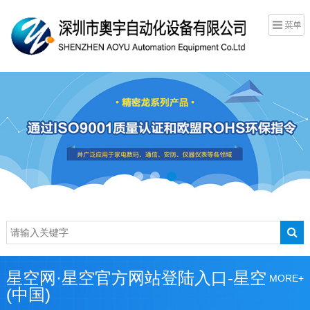
星空网·星空官方网站登陆入口-星空
MORE+
(中国)