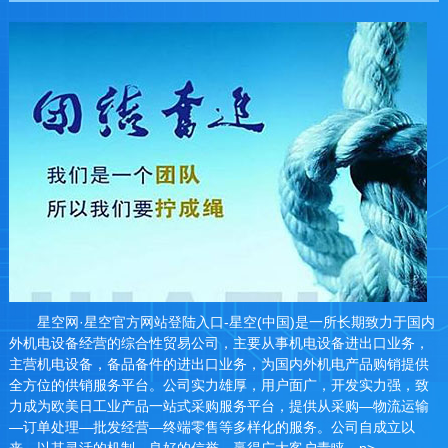
星空网·星空官方网站登陆入口-星空(中国)是一所长期致力于国内
外机电设备经营的综合性贸易公司，主要从事机电设备进出口业务，
主营机电设备，备品备件的进出口业务，为国内外机电产品购销提供
全方位的供销服务平台。公司实力雄厚，用户面广，开发实力强，致
力成为欧美日工业产品一站式采购服务平台，提供从采购—物流运输
—订单处理—批发经营—终端零售等多样化的服务。公司自成立以
来，以其灵活的机制，良好的信誉，赢得广大客户青睐。p>