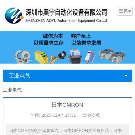
工业电气
工业电气
日本OMRON
时间: 2020-12-04 17:31
浏览次数：
日本OMRON奥宇现货库存，日本OMRON奥宇价格优，日本