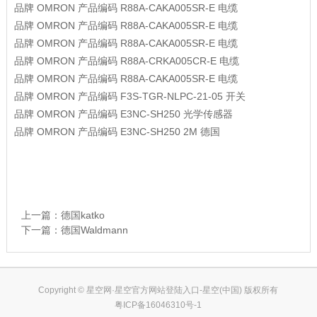
品牌
OMRON
产品编码
R88A-CAKA005SR-E
电缆
品牌
OMRON
产品编码
R88A-CAKA005SR-E
电缆
品牌
OMRON
产品编码
R88A-CAKA005SR-E
电缆
品牌
OMRON
产品编码
R88A-CRKA005CR-E
电缆
品牌
OMRON
产品编码
R88A-CAKA005SR-E
电缆
品牌
OMRON
产品编码
F3S-TGR-NLPC-21-05
开关
品牌
OMRON
产品编码
E3NC-SH250
光学传感器
品牌
OMRON
产品编码
E3NC-SH250 2M
德国
上一篇：
德国katko
下一篇：
德国Waldmann
Copyright © 星空网·星空官方网站登陆入口-星空(中国) 版权所有
粤ICP备16046310号-1