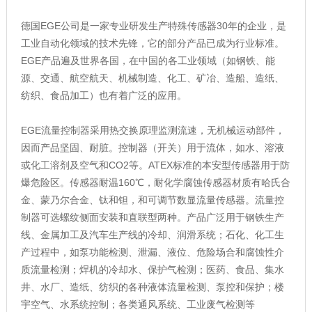
德国EGE公司是一家专业研发生产特殊传感器30年的企业，是
工业自动化领域的技术先锋，它的部分产品已成为行业标准。
EGE产品遍及世界各国，在中国的各工业领域（如钢铁、能
源、交通、航空航天、机械制造、化工、矿冶、造船、造纸、
纺织、食品加工）也有着广泛的应用。
EGE流量控制器采用热交换原理监测流速，无机械运动部件，
因而产品坚固、耐脏。控制器（开关）用于流体，如水、溶液
或化工溶剂及空气和CO2等。ATEX标准的本安型传感器用于防
爆危险区。传感器耐温160℃，耐化学腐蚀传感器材质有哈氏合
金、蒙乃尔合金、钛和钽，和可调节数显流量传感器。流量控
制器可选螺纹侧面安装和直联型两种。产品广泛用于钢铁生产
线、金属加工及汽车生产线的冷却、润滑系统；石化、化工生
产过程中，如泵功能检测、泄漏、液位、危险场合和腐蚀性介
质流量检测；焊机的冷却水、保护气检测；医药、食品、集水
井、水厂、造纸、纺织的各种液体流量检测、泵控和保护；楼
宇空气、水系统控制；各类通风系统、工业废气检测等