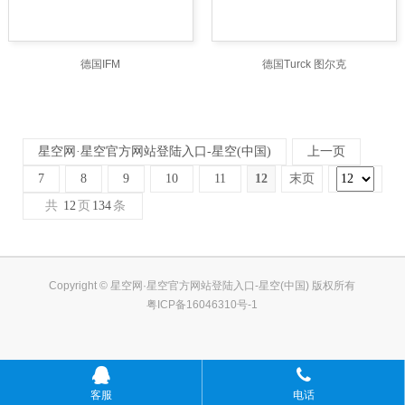
德国IFM
德国Turck 图尔克
星空网·星空官方网站登陆入口-星空(中国)
上一页
7
8
9
10
11
12
末页
共
12
页
134
条
Copyright © 星空网·星空官方网站登陆入口-星空(中国) 版权所有
粤ICP备16046310号-1
客服
电话