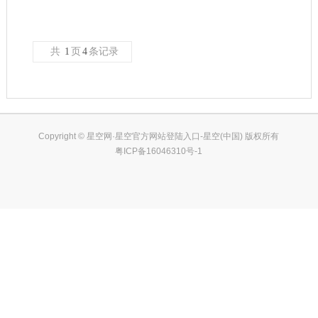
销售德国ACAM 振动传感器 PT2G-SM5.3
德国ACAM奥宇货期短，德国ACAM奥宇价格优，德国ACAM奥
宇原装进口...
阅读详情
销售德国CHERRY 工业键盘 G84-5500LUMEU-0