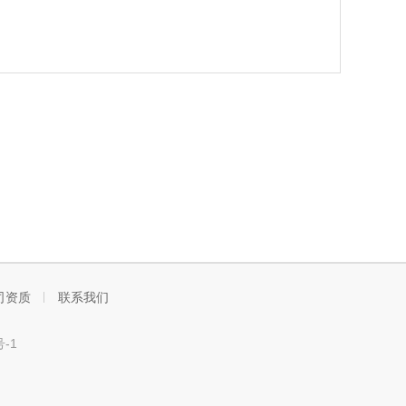
司资质
联系我们
号-1