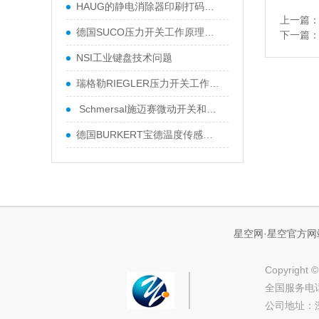
HAUG的静电消除器印刷打码、汽车喷漆
上一篇
德国SUCO压力开关工作原理及技术参数
下一篇
NSI工业键盘技术问题
瑞格勒RIEGLER压力开关工作原理
Schmersal施迈赛微动开关和防护门监控
德国BURKERT宝德温度传感器使用维修方
星空网·星空官方网
Copyrig
全国服务电话：
公司地址：