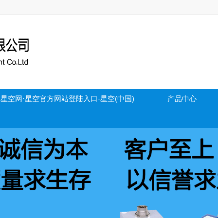
星空网·星空官方网站登陆入口-星空(中国)
产品中心