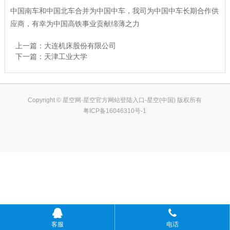
中国南车和中国北车合并为中国中车，我司为中国中车长期合作供
应商，有幸为中国高铁事业贡献绵薄之力
上一篇：
大连机床股份有限公司
下一篇：
天津工业大学
Copyright © 星空网·星空官方网站登陆入口-星空(中国) 版权所有
粤ICP备16046310号-1
客服
电话