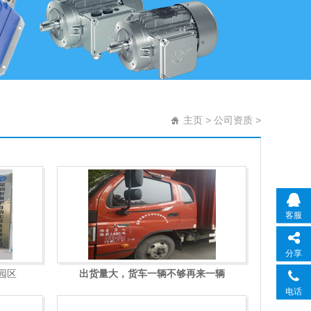
主页
>
公司资质
>
客服
分享
园区
出货量大，货车一辆不够再来一辆
电话