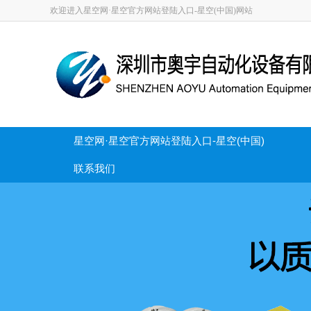
欢迎进入星空网·星空官方网站登陆入口-星空(中国)网站
星空网·星空官方网站登陆入口-星空(中国)
联系我们