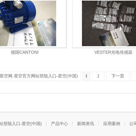
德国CANTONI
VESTER光电传感器
星空网·星空官方网站登陆入口-星空(中国)
1
2
下一页
站登陆入口-星空(中国)
产品中心
新闻资讯
应用案例
公