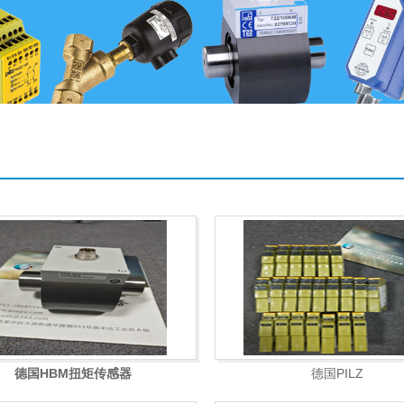
德国HBM扭矩传感器
德国PILZ