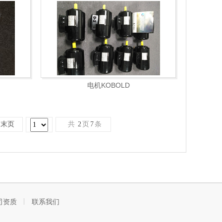
电机KOBOLD
末页
共
2
页
7
条
司资质
联系我们