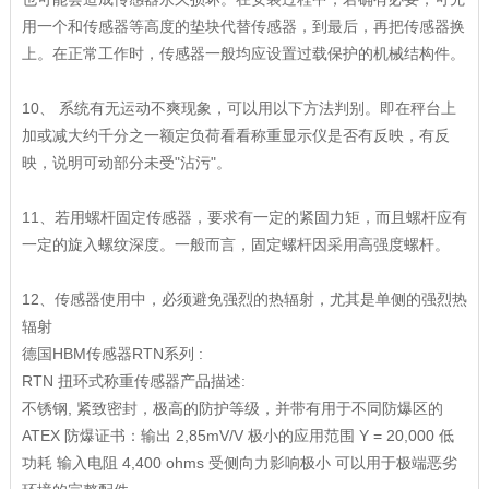
用一个和传感器等高度的垫块代替传感器，到最后，再把传感器换
上。在正常工作时，传感器一般均应设置过载保护的机械结构件。
10、 系统有无运动不爽现象，可以用以下方法判别。即在秤台上
加或减大约千分之一额定负荷看看称重显示仪是否有反映，有反
映，说明可动部分未受"沾污"。
11、若用螺杆固定传感器，要求有一定的紧固力矩，而且螺杆应有
一定的旋入螺纹深度。一般而言，固定螺杆因采用高强度螺杆。
12、传感器使用中，必须避免强烈的热辐射，尤其是单侧的强烈热
辐射
德国HBM传感器RTN系列 :
RTN 扭环式称重传感器产品描述:
不锈钢, 紧致密封，极高的防护等级，并带有用于不同防爆区的
ATEX 防爆证书：输出 2,85mV/V 极小的应用范围 Y = 20,000 低
功耗 输入电阻 4,400 ohms 受侧向力影响极小 可以用于极端恶劣