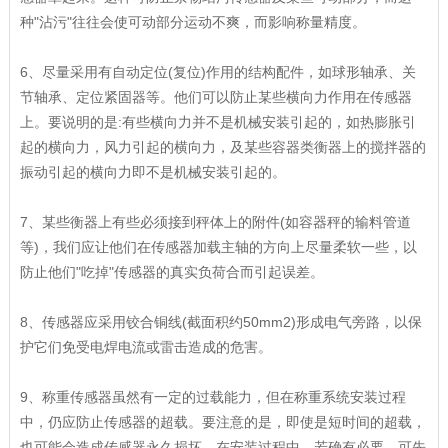
种"沾污"往往会使可动部分运动不爽，而影响称量精度。
6、尽量采用有自动定位(复位)作用的结构配件，如球形轴承、关
节轴承、定位紧固器等。他们可以防止某些横向力作用在传感器
上。要说明的是:有些横向力并不是机械安装引起的，如热膨胀引
起的横向力，风力引起的横向力，及某些容器类衡器上的搅拌器的
振动引起的横向力即不是机械安装引起的。
7、某些衡器上有些必须接到秤体上的附件(如容器秤的输料管道
等)，我们应让他们在传感器加载主轴的方向上尽量柔软一些，以
防止他们"吃掉"传感器的真实负荷合而引起误差。
8、传感器应采用铰合铜线(截面积约50mm2)形成电气旁路，以保
护它们免受电焊电流或雷击造成的危害。
9、称重传感器虽然有一定的过载能力，但在称重系统安装过程
中，仍应防止传感器的超载。要注意的是，即使是短时间的超载，
也可能会造成传感器永久损坏。在安装过程中，若确有必要，可先