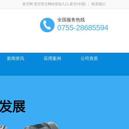
星空网·星空官方网站登陆入口-星空(中国)
联系我们
全国服务热线
0755-28685594
新闻资讯
应用案例
公司资质