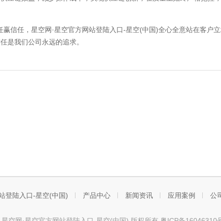
信任，星空网·星空官方网站登陆入口-星空(中国)全心全意站在客户
信任是我们公司永远的追求。
站登陆入口-星空(中国)
产品中心
新闻资讯
应用案例
公
ht © 星空网·星空官方网站登陆入口-星空(中国) 版权所有
粤ICP备16046310