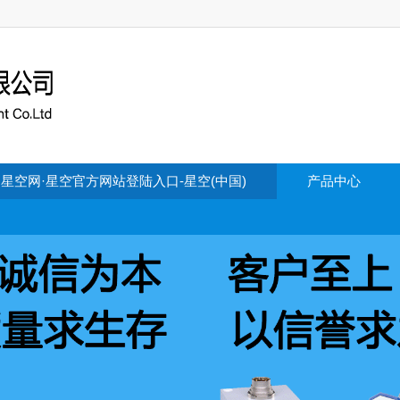
星空网·星空官方网站登陆入口-星空(中国)
产品中心