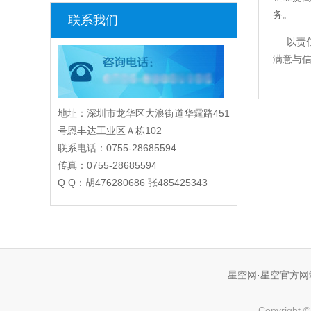
务。
联系我们
以责任赢
满意与
地址：深圳市龙华区大浪街道华霆路451
号恩丰达工业区Ａ栋102
联系电话：0755-28685594
传真：0755-28685594
Q Q：胡476280686 张485425343
星空网·星空官方网
Copyrig