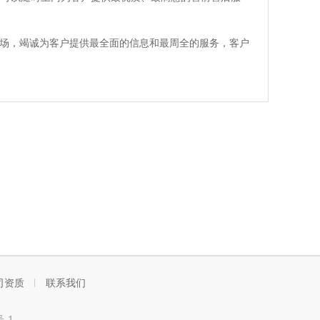
立场，竭诚为客户提供最全面的信息和最周全的服务，客户
司资质
联系我们
号-1