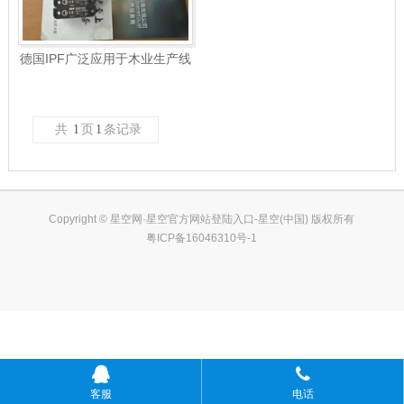
德国IPF广泛应用于木业生产线
共
1
页
1
条记录
Copyright © 星空网·星空官方网站登陆入口-星空(中国) 版权所有
粤ICP备16046310号-1
客服
电话