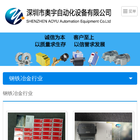
钢铁冶金行业
钢铁冶金行业