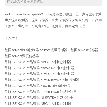
国SEIKOM奥宇原装进口
seikom-electronic gmbh&co. kg总部位于德国，是一家专业研发和
生产流量检测器，流量传感器，压力传感器等设备的公司，产品用
于多个工业行业，得到客户的广泛赞誉。奥宇销售代理。
主要产品
德国seikom制动控制器 seikom流量传感器，德国seikom传感器，
德国seikom温度传感器
品牌
SEIKOM
产品编码
NBG-1 A
制动控制器
品牌
SEIKOM
产品编码
rlsw7g1/2"
制动控制器
品牌
SEIKOM
产品编码
dtm05、f2
制动控制器
品牌
SEIKOM
产品编码
dtm05 nlsw2a
制动控制器
品牌
SEIKOM
产品编码
nlsw45-3制动控制器
品牌
SEIKOM
产品编码
dtm05 rlsw5
制动控制器
品牌
SEIKOM
产品编码
NLSW75A
制动控制器
品牌
SEIKOM
产品编码
NBG-1 A
制动控制器